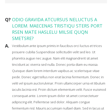
Q?
ODIO GRAVIDA ATCURSUS NELUCTUS A
LOREM. MAECENAS TRISTIQU STERS PORT
RSEN MATE HASLELU MILSIE QUQN
SMETSRE?
A.
Vestibulum ante ipsum primis in faucibus orci luctus et trices
posuere cubilia Suspendisse sollicitudin velit sed leo. Ut
pharetra augue nec augue. Nam elit magnandrerit sit amet
tincidunt ac viverra sed nulla. Donec porta diam eu massa.
Quisque diam lorem interdum vapibus ac scelerisque vitae
pede. Donec eget tellus non erat lacinia fermentum. Donec in
velit vel ipsum auctorulvinar. Proin ullamcorper urna et tibulum
iaculis lacinia est. Proin dictum elementum velit. Fusce euismod
consequat ante. Lorem ipsum dolor sit amet consectetuer
adipiscing elit. Pellentese sed dolor. Aliquam congue
fermentum nisl. Mauris accumsan nullael diam. Sed in lacus ut