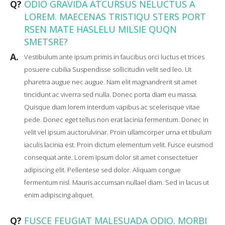
Q?
ODIO GRAVIDA ATCURSUS NELUCTUS A
LOREM. MAECENAS TRISTIQU STERS PORT
RSEN MATE HASLELU MILSIE QUQN
SMETSRE?
A.
Vestibulum ante ipsum primis in faucibus orci luctus et trices
posuere cubilia Suspendisse sollicitudin velit sed leo. Ut
pharetra augue nec augue. Nam elit magnandrerit sit amet
tincidunt ac viverra sed nulla. Donec porta diam eu massa.
Quisque diam lorem interdum vapibus ac scelerisque vitae
pede. Donec eget tellus non erat lacinia fermentum. Donec in
velit vel ipsum auctorulvinar. Proin ullamcorper urna et tibulum
iaculis lacinia est. Proin dictum elementum velit. Fusce euismod
consequat ante. Lorem ipsum dolor sit amet consectetuer
adipiscing elit. Pellentese sed dolor. Aliquam congue
fermentum nisl. Mauris accumsan nullael diam. Sed in lacus ut
enim adipiscing aliquet.
Q?
FUSCE FEUGIAT MALESUADA ODIO. MORBI