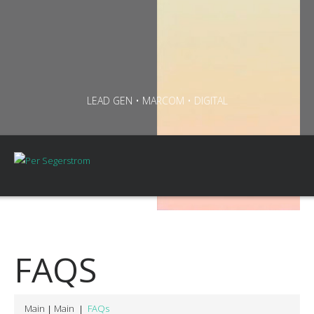
LEAD GEN • MARCOM • DIGITAL
FAQS
Main
Main
FAQs