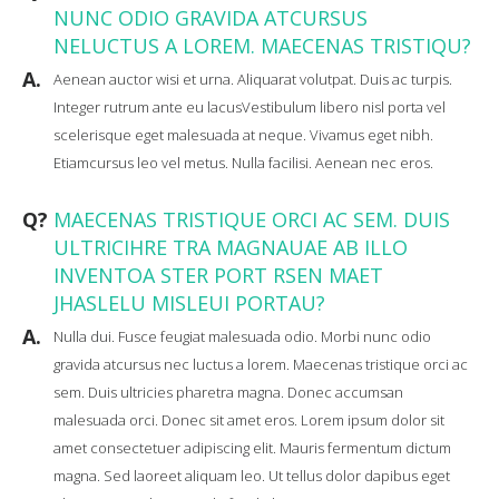
NUNC ODIO GRAVIDA ATCURSUS
NELUCTUS A LOREM. MAECENAS TRISTIQU?
A.
Aenean auctor wisi et urna. Aliquarat volutpat. Duis ac turpis.
Integer rutrum ante eu lacusVestibulum libero nisl porta vel
scelerisque eget malesuada at neque. Vivamus eget nibh.
Etiamcursus leo vel metus. Nulla facilisi. Aenean nec eros.
Q?
MAECENAS TRISTIQUE ORCI AC SEM. DUIS
ULTRICIHRE TRA MAGNAUAE AB ILLO
INVENTOA STER PORT RSEN MAET
JHASLELU MISLEUI PORTAU?
A.
Nulla dui. Fusce feugiat malesuada odio. Morbi nunc odio
gravida atcursus nec luctus a lorem. Maecenas tristique orci ac
sem. Duis ultricies pharetra magna. Donec accumsan
malesuada orci. Donec sit amet eros. Lorem ipsum dolor sit
amet consectetuer adipiscing elit. Mauris fermentum dictum
magna. Sed laoreet aliquam leo. Ut tellus dolor dapibus eget