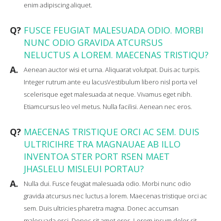
enim adipiscing aliquet.
Q?
FUSCE FEUGIAT MALESUADA ODIO. MORBI
NUNC ODIO GRAVIDA ATCURSUS
NELUCTUS A LOREM. MAECENAS TRISTIQU?
A.
Aenean auctor wisi et urna. Aliquarat volutpat. Duis ac turpis.
Integer rutrum ante eu lacusVestibulum libero nisl porta vel
scelerisque eget malesuada at neque. Vivamus eget nibh.
Etiamcursus leo vel metus. Nulla facilisi. Aenean nec eros.
Q?
MAECENAS TRISTIQUE ORCI AC SEM. DUIS
ULTRICIHRE TRA MAGNAUAE AB ILLO
INVENTOA STER PORT RSEN MAET
JHASLELU MISLEUI PORTAU?
A.
Nulla dui. Fusce feugiat malesuada odio. Morbi nunc odio
gravida atcursus nec luctus a lorem. Maecenas tristique orci ac
sem. Duis ultricies pharetra magna. Donec accumsan
malesuada orci. Donec sit amet eros. Lorem ipsum dolor sit